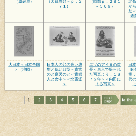
（原著扉）
（図録巻頭－ｐ．２
（図録ｐ．２８１
北
７１）
－５６９）
か
助
寺
大日本＜日本帝国
日本人の顔の高い典
エゾのアイヌの首
日
＞（地図）
型と低い典型－貴族
長＜東京で撮られ
睦
のと庶民のと＜貴婦
た写真より，１８
帝
人と女中＞＜北斎派
７２年＞＜内田に
代
＞
よる写真＞
1
2
3
4
5
6
7