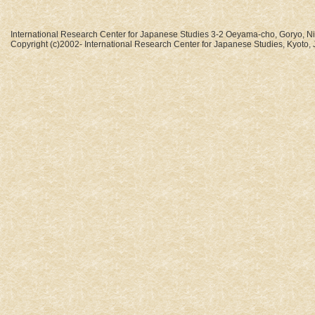
International Research Center for Japanese Studies 3-2 Oeyama-cho, Goryo, N
Copyright (c)2002- International Research Center for Japanese Studies, Kyoto, J