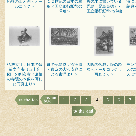
箱根の山と湖＜オー
１２世紀の日本の軍
桜の木に書いている
海に
ルコック＞
船＜国立銀行紙幣の
児島（児島高徳）＜
義貞
挿絵＞
国立銀行紙幣の挿絵
＞
弘法大師，日本の音
母の記念物，流潅頂
大阪の仏教寺院の鐘
モン
節文字表（五十音
＜東京の大沢南谷に
楼＜オールコック，
人の
図）の創案者＜京都
よる素描より＞
写真より＞
人に
の寺院の木像を写し
た写真より＞
1
2
3
4
5
6
7