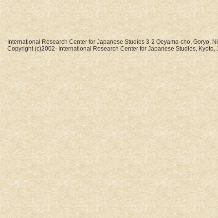
International Research Center for Japanese Studies 3-2 Oeyama-cho, Goryo, N
Copyright (c)2002- International Research Center for Japanese Studies, Kyoto, J