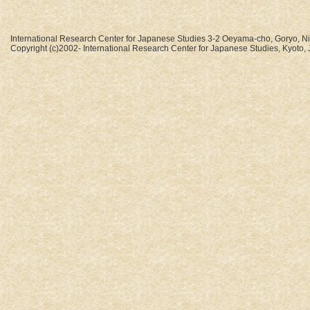
International Research Center for Japanese Studies 3-2 Oeyama-cho, Goryo, N
Copyright (c)2002- International Research Center for Japanese Studies, Kyoto, J