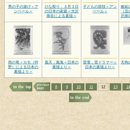
男の子の遊び＜ア
ひな祭り，３月３日
子どもの競技＜アン
嫉妬
ンベール＞
の日本の家庭＜大沢
ベール＞
（丑
南谷による素描＞
沢南
雨の竜＜カモ（狩
風天，風鬼＜日本の
雷電，雷ドラマー＜
天狗
野）による日本の
素描より＞
日本の素描より＞
素描より＞
8
9
10
11
12
13
1