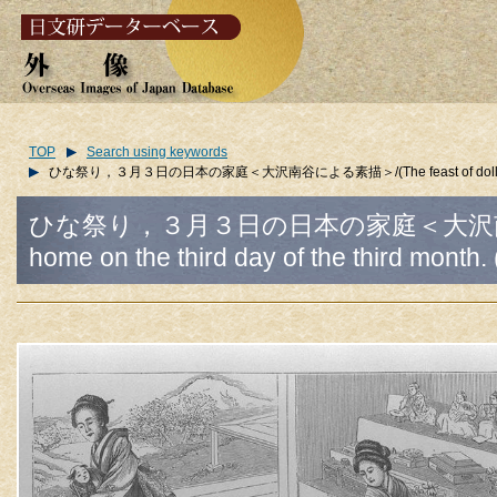
TOP
Search using keywords
ひな祭り，３月３日の日本の家庭＜大沢南谷による素描＞/(The feast of dolls. A Japanese 
ひな祭り，３月３日の日本の家庭＜大沢南谷による素描＞
home on the third day of the third mont