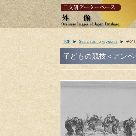
TOP
Search using keywords
子どもの
子どもの競技＜アンベール＞/(Ch