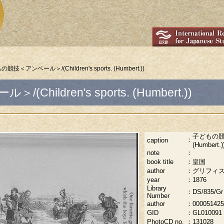
競技＜アンベール＞/(Children's sports. (Humbert.))
ildren's sports. (Humbert.))
子どもの競技＜
：
caption
(Humbert.)
note
：
book title
：
皇国
author
：
グリフィス/(Gri
year
：
1876
Library
：
DS/835/Gr
Number
author
：
000051425
GID
：
GL010091
PhotoCD no.
：
131028