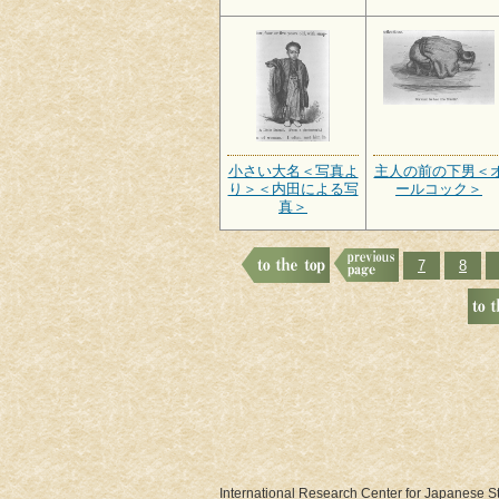
小さい大名＜写真よ
主人の前の下男＜
り＞＜内田による写
ールコック＞
真＞
7
8
International Research Center for Japanese 