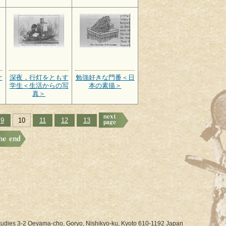
オ
深夜，行灯をともす
勉強好きな門番＜日
学生＜生活からの写
本の素描＞
真＞
9
10
11
12
13
Studies 3-2 Oeyama-cho, Goryo, Nishikyo-ku, Kyoto 610-1192 Japan