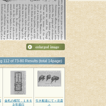
 112 of 73-80 Results (total 14page)
素
金札の模写．１８６
引き船道にて＜北斎
９年発行
＞