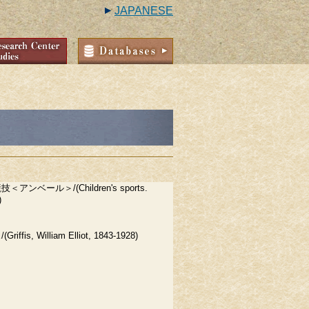
JAPANESE
アンベール＞/(Children's sports.
)
ffis, William Elliot, 1843-1928)