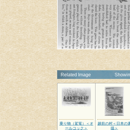
Related Image
Showing
乗り物（駕篭）＜オ
越前の村＜日本の
ールコック＞
描＞