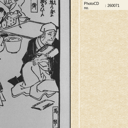
PhotoCD
：
260071
no.