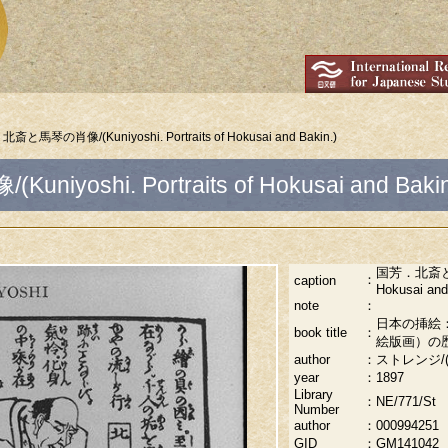
斎と馬琴の肖像/(Kuniyoshi. Portraits of Hokusai and Bakin.)
shi. Portraits of Hokusai and Bakin
国芳．北斎と馬琴の
：
caption
Hokusai and
note
：
日本の挿絵
book title
：
絵版画）の
author
：
ストレンジ/(Str
year
：
1897
Library
：
NE/771/St
Number
author
：
000994251
GID
：
GM141042