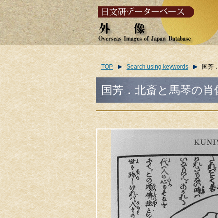
TOP
Search using keywords
国芳．北
国芳．北斎と馬琴の肖像/(Kuniyo