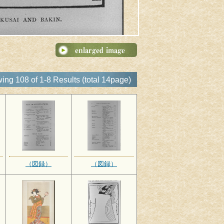
ing 108 of 1-8 Results (total 14page)
（図録）
（図録）