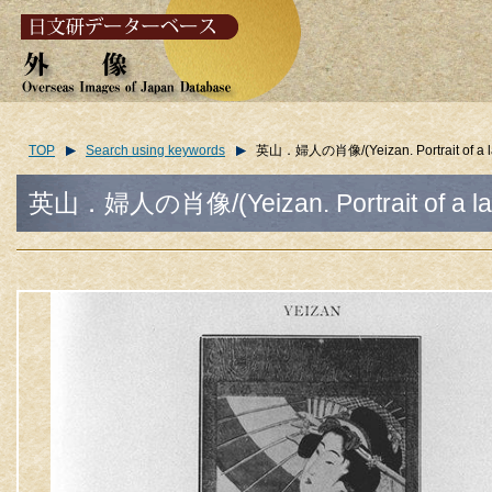
TOP
Search using keywords
英山．婦人の肖像/(Yeizan. Portrait of a la
英山．婦人の肖像/(Yeizan. Portrait of a la