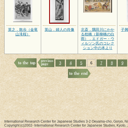
英之．散歩（金竜
英山．婦人の肖像
北斎．隅田川にかか
子
山滝桜）
る枕橋（新柳橋の白
雨）．エドガー・ウ
ィルソン氏のコレク
ション中の本より
3
4
5
6
7
8
9
International Research Center for Japanese Studies 3-2 Oeyama-cho, Goryo, N
Copyright (c)2002- International Research Center for Japanese Studies, Kyoto, J