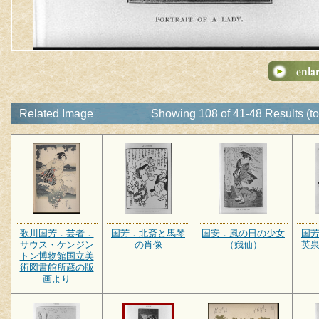
Related Image
Showing 108 of 41-48 Results (to
歌川国芳．芸者．
国芳．北斎と馬琴
国安．風の日の少女
国
サウス・ケンジン
の肖像
（娥仙）
英
トン博物館国立美
術図書館所蔵の版
画より