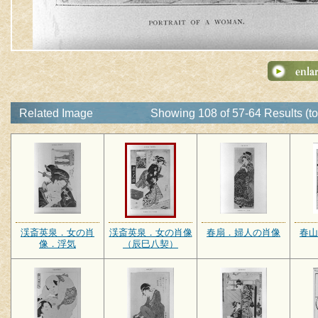
Related Image
Showing 108 of 57-64 Results (to
渓斎英泉．女の肖
渓斎英泉．女の肖像
春扇．婦人の肖像
春山
像．浮気
（辰巳八契）