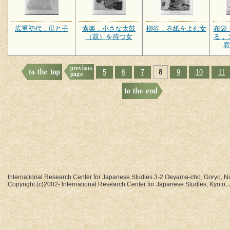
広重初代．母と子
素楽．小さな太鼓
柳谷．巻紙をよむ女
布袋
（鼓）を持つ女
る，
窓
5
6
7
8
9
10
11
International Research Center for Japanese Studies 3-2 Oeyama-cho, Goryo, N
Copyright (c)2002- International Research Center for Japanese Studies, Kyoto, J