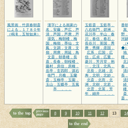
風景画．竹原春朝斎
漢字による画家の
玉藍斎．玉藍亭．
香
による，１７８０年
名．安藤．芦広．芦
八右衛門．碧洲．
嵩
（鳴滝，五智如来）
清．芦国．芦麿．芦
花川亭．半山．春
野
湯気．梅朝楼．梅
川．春信．春石．
河
国．梅嶺．墨仙．文
長谷川．英国．秀
（
鳳．文調．文晁．文
麿．秀輝．彦国．
◆
嶺．周麿．周延．鳥
広系．広国．広
地
文斎．朝香楼．長
信．広貞．広重．
楼
喜．長春．朝桜楼．
菱川．芳月堂．抱
北
藤村．房信．房種．
一．北渓．北馬．
春
岳亭．玄四郎．源右
北長．北雄．北
清
衛門．月樵．玉蘭
寿．北明．北妙．
長
斎．玉柳亭．玉園．
北斎．北而．北
清
玉山．五蝶亭．五風
洲．北樹．北若．
経
亭 ．．．
北雲．北英．芳
楼
年．細井 ．．．
斎
斎
8
9
10
11
12
13
1