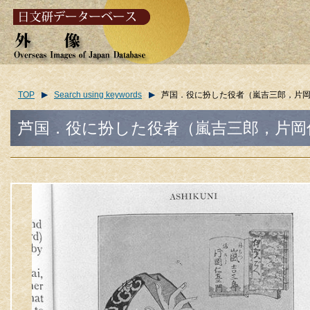
TOP
Search using keywords
芦国．役に扮した役者（嵐吉三郎，片岡仁左衛門）/(As
芦国．役に扮した役者（嵐吉三郎，片岡仁左衛門）/(As