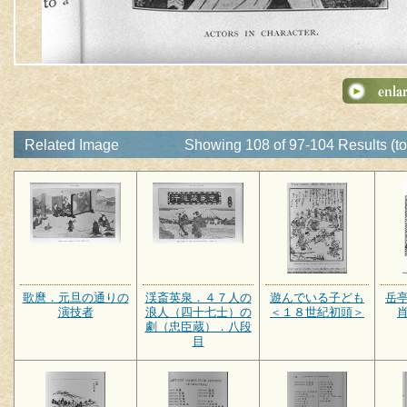
Related Image
Showing 108 of 97-104 Results (to
歌麿．元旦の通りの
渓斎英泉．４７人の
遊んでいる子ども
岳
演技者
浪人（四十七士）の
＜１８世紀初頭＞
劇（忠臣蔵）．八段
目