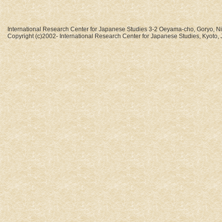
International Research Center for Japanese Studies 3-2 Oeyama-cho, Goryo, N
Copyright (c)2002- International Research Center for Japanese Studies, Kyoto, J