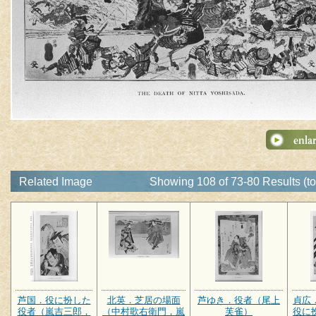
Related Image
Showing 108 of 73-80 Results (to
芦国．役に扮した
北英．芝居の場面
芦ゆき．役者（尾上
貞広
役者（嵐吉三郎，
（中村歌右衛門，嵐
芙雀）
役に