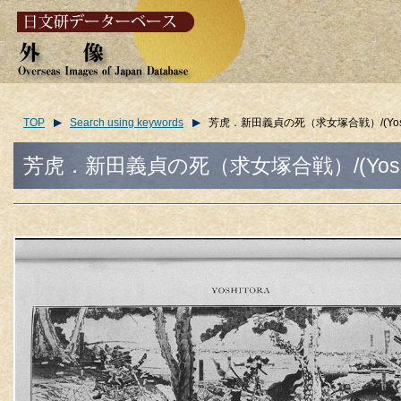
TOP
Search using keywords
芳虎．新田義貞の死（求女塚合戦）/(Yoshitora. T
芳虎．新田義貞の死（求女塚合戦）/(Yoshitora. Th