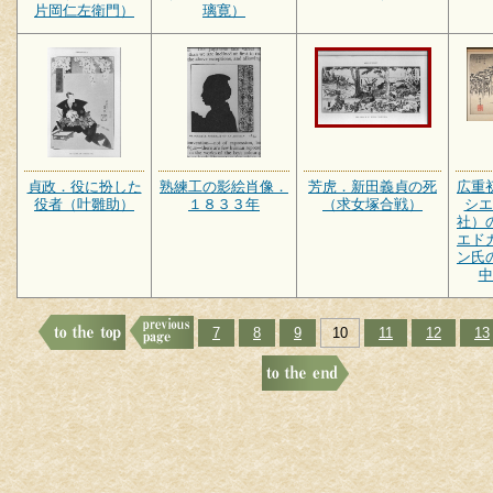
片岡仁左衛門）
璃寛）
貞政．役に扮した
熟練工の影絵肖像．
芳虎．新田義貞の死
広重
役者（叶雛助）
１８３３年
（求女塚合戦）
シエ
社）
エド
ン氏
中
7
8
9
10
11
12
13