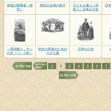
神道の聖職者（神
慈悲の女神の厨子
子どもを運ぶ（背
日
官）
負う）日本の少女
（章頭飾り，ヤシ
幼女の死体のための
日本の少女
の木（？）と町）
小さな墓
1
2
3
4
5
6
7