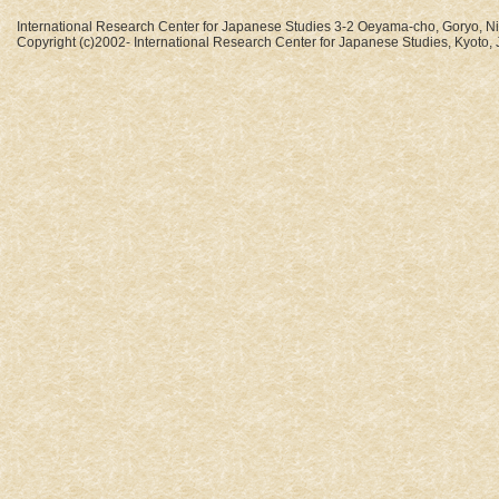
International Research Center for Japanese Studies 3-2 Oeyama-cho, Goryo, N
Copyright (c)2002- International Research Center for Japanese Studies, Kyoto, J