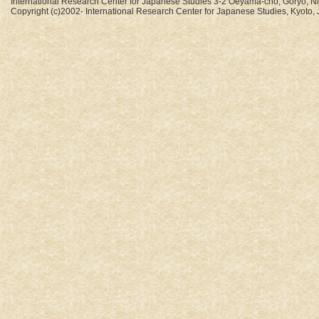
International Research Center for Japanese Studies 3-2 Oeyama-cho, Goryo, N
Copyright (c)2002- International Research Center for Japanese Studies, Kyoto, J