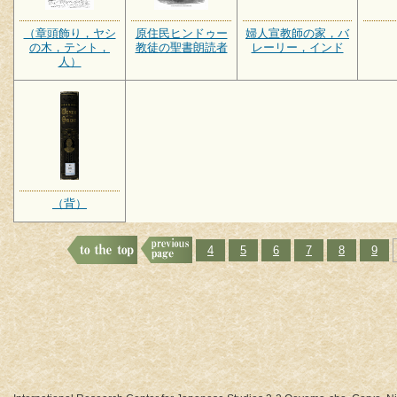
（章頭飾り，ヤシ
原住民ヒンドゥー
婦人宣教師の家，バ
の木，テント，
教徒の聖書朗読者
レーリー，インド
人）
（背）
4
5
6
7
8
9