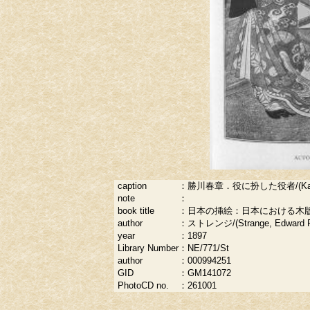
caption
：
勝川春章．役に扮した役者/(Katsugawa
note
：
book title
：
日本の挿絵：日本における木
author
：
ストレンジ/(Strange, Edward Fai
year
：
1897
Library Number
：
NE/771/St
author
：
000994251
GID
：
GM141072
PhotoCD no.
：
261001