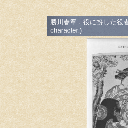
勝川春章．役に扮した役者/(Kats
character.)