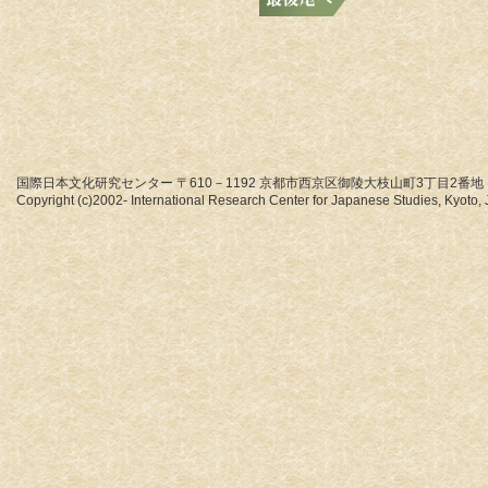
国際日本文化研究センター 〒610－1192 京都市西京区御陵大枝山町3丁目2番地
Copyright (c)2002- International Research Center for Japanese Studies, Kyoto, J