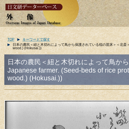
TOP
キーワードで探す
日本の農民＜紐と木切れによって鳥から保護されている稲の苗床＞＜北斎＞/(A Japanese farmer. (
wood.) (Hokusai.))
日本の農民＜紐と木切れによって鳥から
Japanese farmer. (Seed-beds of rice prote
wood.) (Hokusai.))