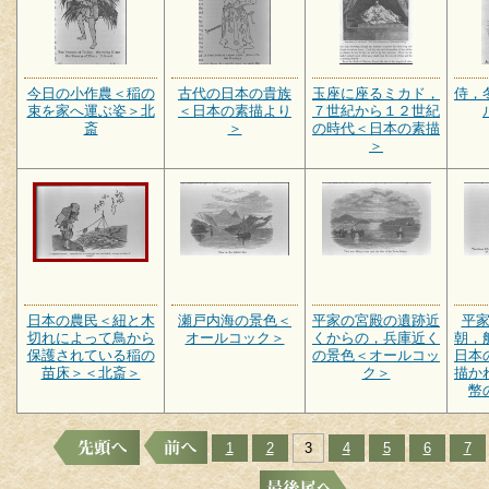
今日の小作農＜稲の
古代の日本の貴族
玉座に座るミカド，
侍，
束を家へ運ぶ姿＞北
＜日本の素描より
７世紀から１２世紀
斎
＞
の時代＜日本の素描
＞
日本の農民＜紐と木
瀬戸内海の景色＜
平家の宮殿の遺跡近
平
切れによって鳥から
オールコック＞
くからの，兵庫近く
朝，
保護されている稲の
の景色＜オールコッ
日本
苗床＞＜北斎＞
ク＞
描か
幣
1
2
3
4
5
6
7