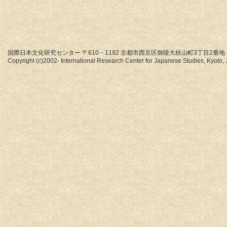
国際日本文化研究センター 〒610－1192 京都市西京区御陵大枝山町3丁目2番地
Copyright (c)2002- International Research Center for Japanese Studies, Kyoto, J