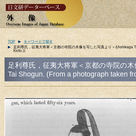
TOP
キーワードで探す
足利尊氏，征夷大将軍＜京都の寺院の木像を写した写真より＞/(Ashikaga Takauji, Sei-i Tai 
Kioto.))
足利尊氏，征夷大将軍＜京都の寺院の木像を写した写
Tai Shogun. (From a photograph taken fro