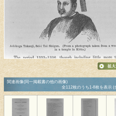
関連画像(同一掲載書の他の画像)
全112枚のうち1-8枚を表示 (