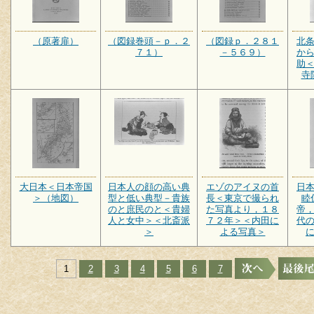
（原著扉）
（図録巻頭－ｐ．２
（図録ｐ．２８１
北
７１）
－５６９）
か
助
寺
大日本＜日本帝国
日本人の顔の高い典
エゾのアイヌの首
日
＞（地図）
型と低い典型－貴族
長＜東京で撮られ
睦
のと庶民のと＜貴婦
た写真より，１８
帝
人と女中＞＜北斎派
７２年＞＜内田に
代
＞
よる写真＞
1
2
3
4
5
6
7