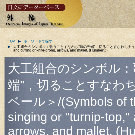
TOP
キーワードで探す
大工組合のシンボル：歌うことすなわち”蕪の先端”，切ることすなわちナイフの叉，矢，槌＜アンベール＞/(
and cutting or knife-prong, arrows, and mallet. (Humbert.))
大工組合のシンボル：
端”，切ることすなわ
ベール＞/(Symbols of the 
singing or "turnip-top,"
arrows, and mallet. (H