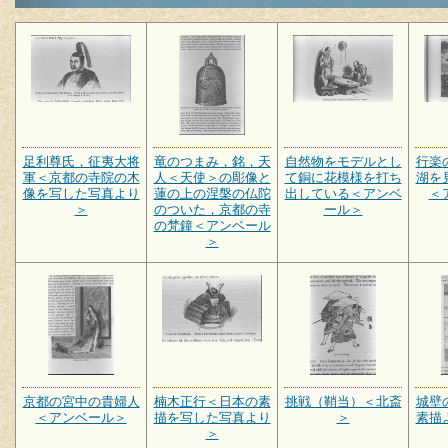
足利尊氏，征夷大将
竜のつまみ，銘，天
自然物をモデルとし
行楽
軍＜京都の寺院の木
人＜天使＞の彫像と
て銅に花模様を打ち
湖を
像を写した写真より
蓮の上の涅槃の仏陀
出している＜アンベ
＜
＞
のついた，京都の寺
ール＞
の梵鐘＜アンベール
＞
京都の宮中の貴婦人
楠木正行＜日本の素
挑戦（鞘当）＜北斎
城壁
＜アンベール＞
描を写した写真より
＞
素描
＞