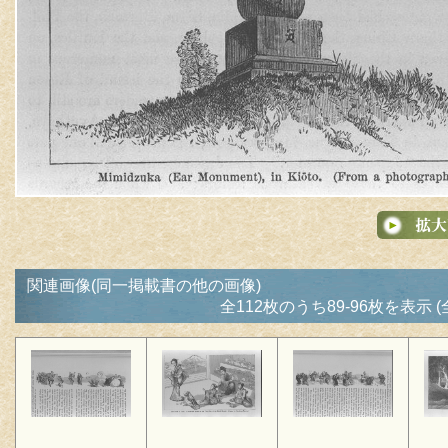
関連画像(同一掲載書の他の画像)
全112枚のうち89-96枚を表示 (