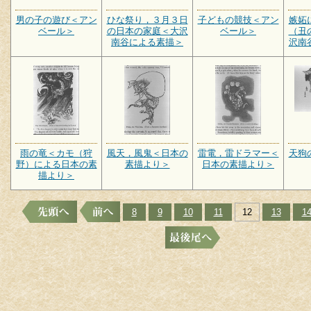
男の子の遊び＜アン
ひな祭り，３月３日
子どもの競技＜アン
嫉妬
ベール＞
の日本の家庭＜大沢
ベール＞
（丑
南谷による素描＞
沢南
雨の竜＜カモ（狩
風天，風鬼＜日本の
雷電，雷ドラマー＜
天狗
野）による日本の素
素描より＞
日本の素描より＞
描より＞
8
9
10
11
12
13
1