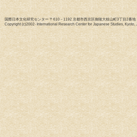
国際日本文化研究センター 〒610－1192 京都市西京区御陵大枝山町3丁目2番地
Copyright (c)2002- International Research Center for Japanese Studies, Kyoto, J