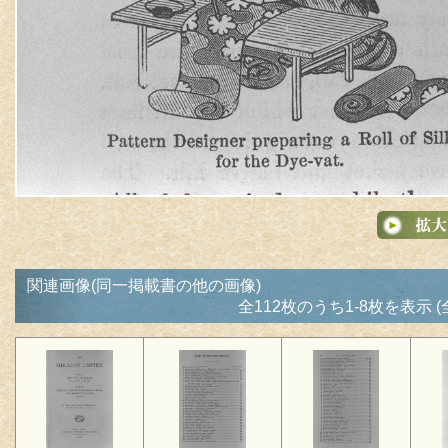
関連画像(同一掲載書の他の画像)
全112枚のうち1-8枚を表示 (