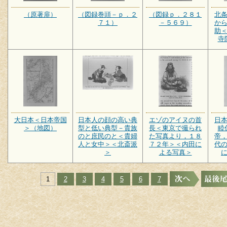
（原著扉）
（図録巻頭－ｐ．２
（図録ｐ．２８１
北
７１）
－５６９）
か
助
寺
大日本＜日本帝国
日本人の顔の高い典
エゾのアイヌの首
日
＞（地図）
型と低い典型－貴族
長＜東京で撮られ
睦
のと庶民のと＜貴婦
た写真より，１８
帝
人と女中＞＜北斎派
７２年＞＜内田に
代
＞
よる写真＞
1
2
3
4
5
6
7