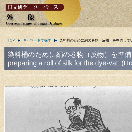
TOP
キーワードで探す
染料桶のために絹の巻物（反物）を準備している図案家＜北斎＞/(Pat
染料桶のために絹の巻物（反物）を準備している図
preparing a roll of silk for the dye-vat. (H