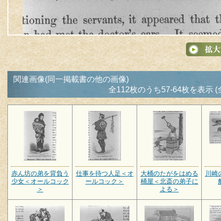
関連画像(同一掲載書の他の画像)
全112枚のうち57-64枚を表示 (
赤ん坊の弟を背負う
仕事を待つ人足＜オ
大桶のたがをはめる
川崎
少女＜オールコック
ールコック＞
桶屋＜北斎の弟子に
＞
よる＞