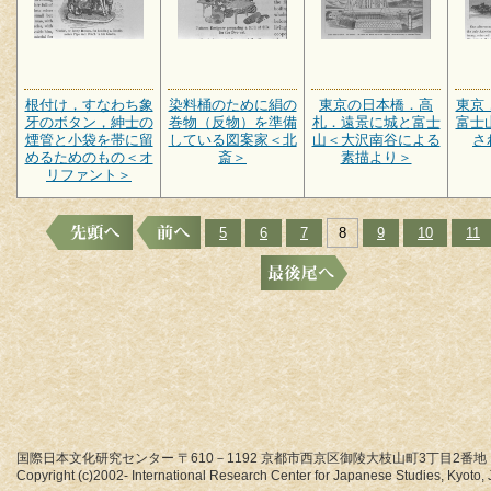
根付け，すなわち象
染料桶のために絹の
東京の日本橋．高
東京
牙のボタン，紳士の
巻物（反物）を準備
札．遠景に城と富士
富士
煙管と小袋を帯に留
している図案家＜北
山＜大沢南谷による
さ
めるためのもの＜オ
斎＞
素描より＞
リファント＞
5
6
7
8
9
10
11
国際日本文化研究センター 〒610－1192 京都市西京区御陵大枝山町3丁目2番地
Copyright (c)2002- International Research Center for Japanese Studies, Kyoto, J