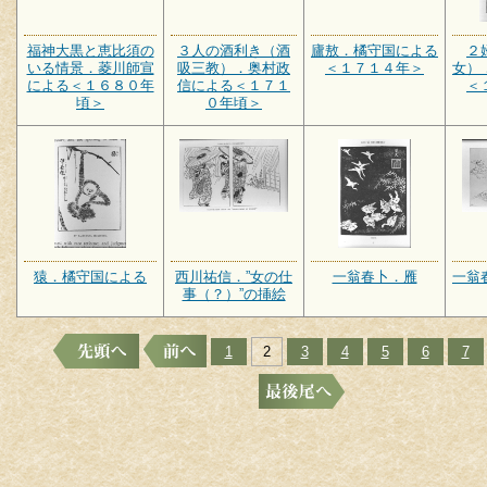
福神大黒と恵比須の
３人の酒利き（酒
廬敖．橘守国による
２
いる情景．菱川師宣
吸三教）．奥村政
＜１７１４年＞
女）
による＜１６８０年
信による＜１７１
＜
頃＞
０年頃＞
猿．橘守国による
西川祐信．”女の仕
一翁春卜．雁
一翁
事（？）”の挿絵
1
2
3
4
5
6
7