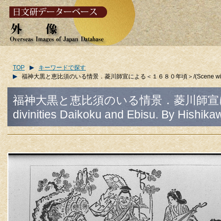
TOP
キーワードで探す
福神大黒と恵比須のいる情景．菱川師宣による＜１６８０年頃＞/(Scene with the divinitie
福神大黒と恵比須のいる情景．菱川師宣による＜
divinities Daikoku and Ebisu. By Hishika