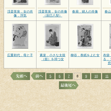
渓斎英泉．女の肖
渓斎英泉．女の肖像
春扇．婦人の肖像
春山
像．浮気
（辰巳八契）
広重初代．母と子
素楽．小さな太鼓
柳谷．巻紙をよむ女
布袋
（鼓）を持つ女
る，
窓
5
6
7
8
9
10
11