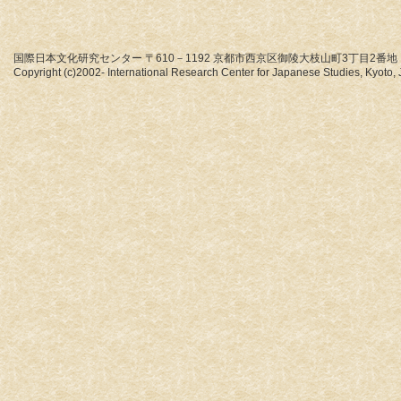
国際日本文化研究センター 〒610－1192 京都市西京区御陵大枝山町3丁目2番地
Copyright (c)2002- International Research Center for Japanese Studies, Kyoto, J