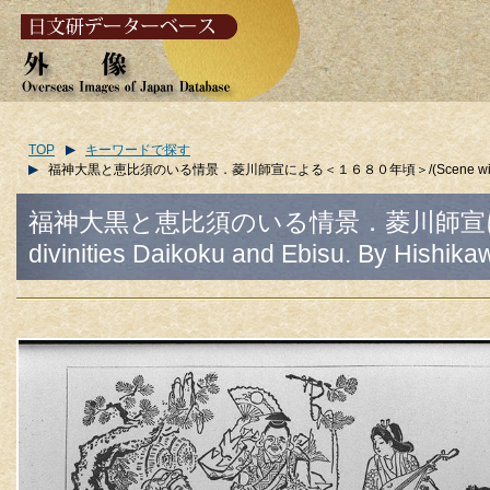
TOP
キーワードで探す
福神大黒と恵比須のいる情景．菱川師宣による＜１６８０年頃＞/(Scene with the divinitie
福神大黒と恵比須のいる情景．菱川師宣による＜
divinities Daikoku and Ebisu. By Hishika