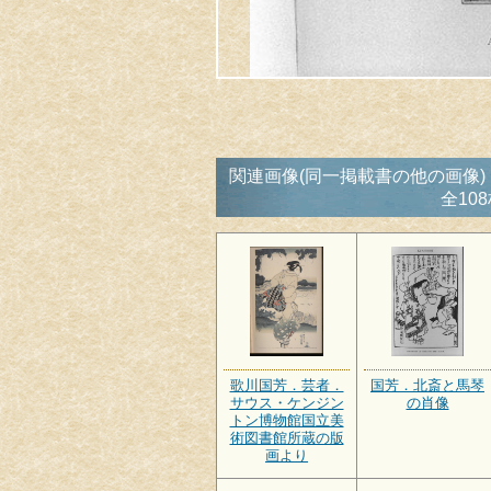
関連画像(同一掲載書の他の画像)
全10
歌川国芳．芸者．
国芳．北斎と馬琴
サウス・ケンジン
の肖像
トン博物館国立美
術図書館所蔵の版
画より