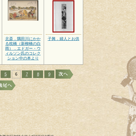
北斎．隅田川にかか
子興．婦人とお供
る枕橋（新柳橋の白
雨）．エドガー・ウ
ィルソン氏のコレク
ション中の本より
5
6
7
8
9