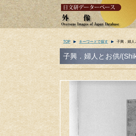
TOP
キーワードで探す
子興．婦人とお供/
子興．婦人とお供/(Shiko. L