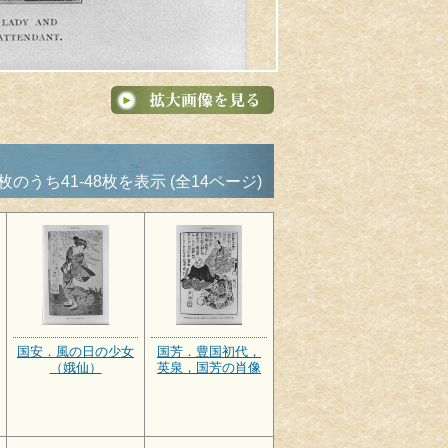
8枚のうち41-48枚を表示 (全14ページ)
国安．風の日の少女
国芳．豊国初代，
（娥仙）
英泉，国芳の肖像