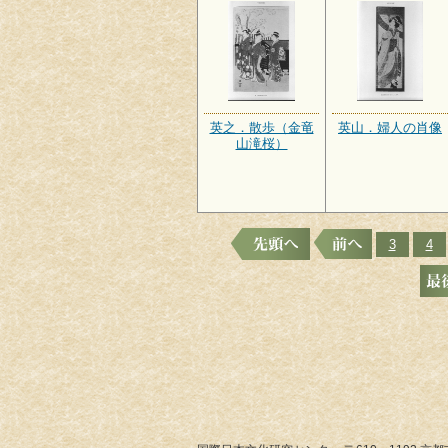
英之．散歩（金竜
英山．婦人の肖像
山滝桜）
3
4