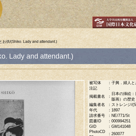
(Shiko. Lady and attendant.)
ady and attendant.)
被写体
：
子興．婦人とお供/(S
注記
：
日本の挿絵：
掲載書名
：
版画）の歴史
編集者名
：
ストレンジ/(Stran
年代
：
1897
請求番号
：
NE/771/St
図書ID
：
000994251
GID
：
GM141048
PhotoCD
：
260077