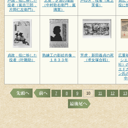
芦国．役に扮した
北英．芝居の場面
芦ゆき．役者（尾上
貞広
役者（嵐吉三郎，
（中村歌右衛門，嵐
芙雀）
役に
片岡仁左衛門）
璃寛）
貞政．役に扮した
熟練工の影絵肖像．
芳虎．新田義貞の死
広重
役者（叶雛助）
１８３３年
（求女塚合戦）
シエ
社）
エド
ン氏
中
7
8
9
10
11
12
13