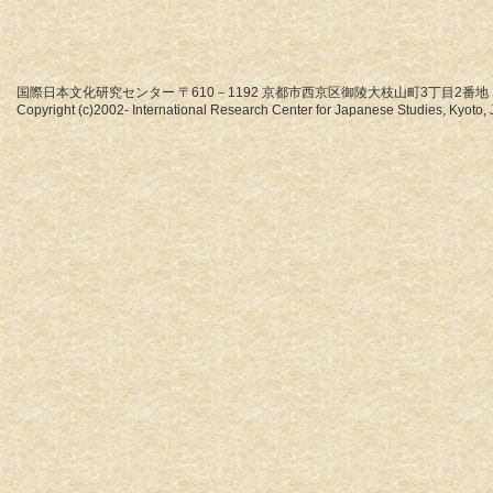
国際日本文化研究センター 〒610－1192 京都市西京区御陵大枝山町3丁目2番地
Copyright (c)2002- International Research Center for Japanese Studies, Kyoto, J