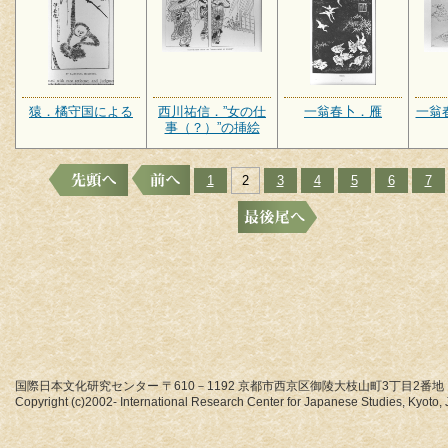
猿．橘守国による
西川祐信．”女の仕
一翁春卜．雁
一翁
事（？）”の挿絵
1
2
3
4
5
6
7
国際日本文化研究センター 〒610－1192 京都市西京区御陵大枝山町3丁目2番地
Copyright (c)2002- International Research Center for Japanese Studies, Kyoto, J