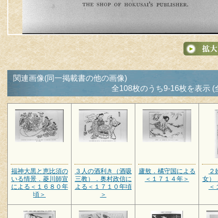
関連画像(同一掲載書の他の画像)
全108枚のうち9-16枚を表示 (
福神大黒と恵比須の
３人の酒利き（酒吸
廬敖．橘守国による
２
いる情景．菱川師宣
三教）．奥村政信に
＜１７１４年＞
女）
による＜１６８０年
よる＜１７１０年頃
＜
頃＞
＞