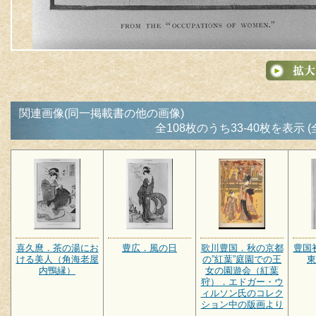
関連画像(同一掲載書の他の画像)
全108枚のうち33-40枚を表示 (
喜久麿．茶の湯にお
豊広．風の日
歌川豊国．秋の京都
豊国
ける美人（角海老屋
の”紅葉”庭園での王
東
内鴨縁）
女の園遊会（紅葉
狩）．エドガー・ウ
ィルソン氏のコレク
ション中の版画より