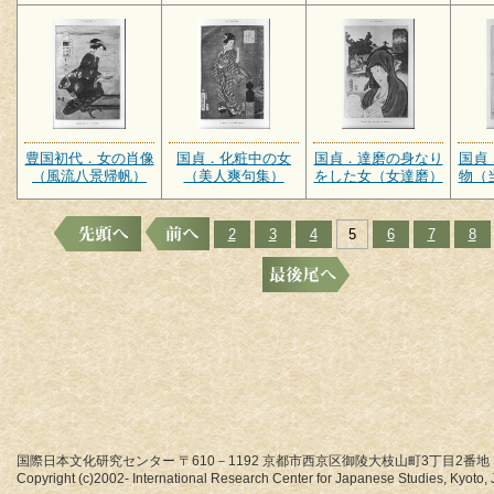
豊国初代．女の肖像
国貞．化粧中の女
国貞．達磨の身なり
国貞
（風流八景帰帆）
（美人爽句集）
をした女（女達磨）
物（
2
3
4
5
6
7
8
国際日本文化研究センター 〒610－1192 京都市西京区御陵大枝山町3丁目2番地
Copyright (c)2002- International Research Center for Japanese Studies, Kyoto, J