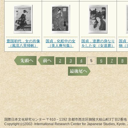
豊国初代．女の肖像
国貞．化粧中の女
国貞．達磨の身なり
国貞
（風流八景帰帆）
（美人爽句集）
をした女（女達磨）
物（
2
3
4
5
6
7
8
国際日本文化研究センター 〒610－1192 京都市西京区御陵大枝山町3丁目2番地
Copyright (c)2002- International Research Center for Japanese Studies, Kyoto, J