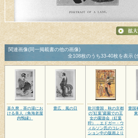
関連画像(同一掲載書の他の画像)
全108枚のうち33-40枚を表示 (
喜久麿．茶の湯にお
豊広．風の日
歌川豊国．秋の京都
豊国
ける美人（角海老屋
の”紅葉”庭園での王
東
内鴨縁）
女の園遊会（紅葉
狩）．エドガー・ウ
ィルソン氏のコレク
ション中の版画より