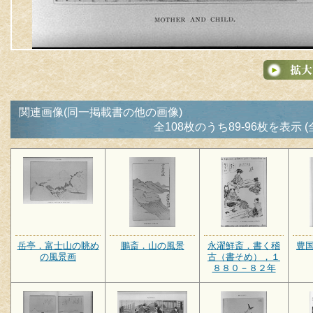
関連画像(同一掲載書の他の画像)
全108枚のうち89-96枚を表示 (
岳亭．富士山の眺め
鵬斎．山の風景
永濯鮮斎．書く稽
豊
の風景画
古（書そめ），１
８８０－８２年