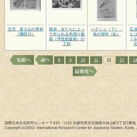
北渓．富士山の景色
国貞．女たちによっ
ハクシュ（？）．
広
（隅田川）
て作られる色摺り版
魚の習作（鮎）
ヒ
画（浮世絵版画）の
＞
工程
8
9
10
11
12
13
1
国際日本文化研究センター 〒610－1192 京都市西京区御陵大枝山町3丁目2番地
Copyright (c)2002- International Research Center for Japanese Studies, Kyoto, J