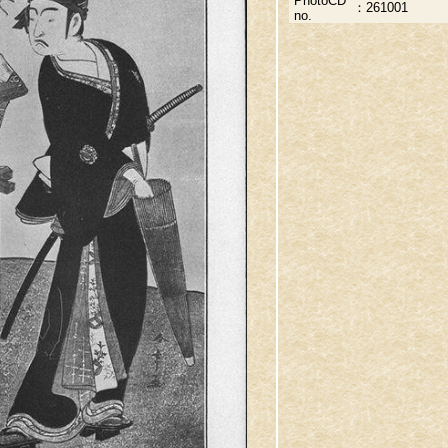
PhotoCD
：
261001
no.