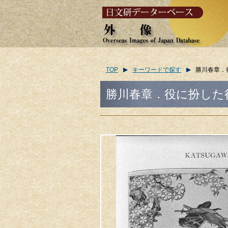
TOP
キーワードで探す
勝川春章．役に扮し
勝川春章．役に扮した役者/(Kat