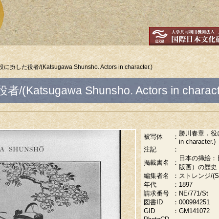
た役者/(Katsugawa Shunsho. Actors in character.)
sugawa Shunsho. Actors in characte
勝川春章．役に扮し
被写体
：
in character.)
注記
：
日本の挿絵：
掲載書名
：
版画）の歴史
編集者名
：
ストレンジ/(Stran
年代
：
1897
請求番号
：
NE/771/St
図書ID
：
000994251
GID
：
GM141072