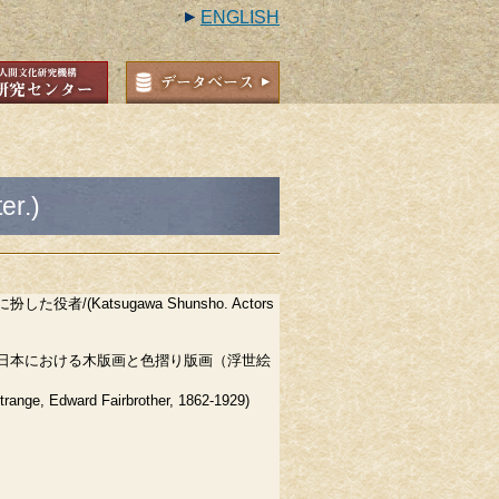
ENGLISH
r.)
た役者/(Katsugawa Shunsho. Actors
日本における木版画と色摺り版画（浮世絵
ge, Edward Fairbrother, 1862-1929)