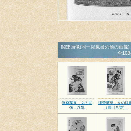
関連画像(同一掲載書の他の画像)
全10
渓斎英泉．女の肖
渓斎英泉．女の肖
像．浮気
（辰巳八契）