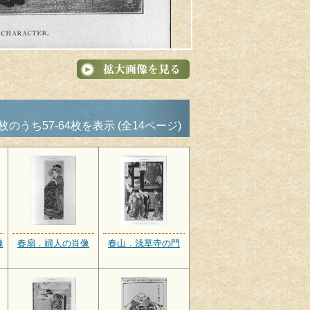
8枚のうち57-64枚を表示 (全14ページ)
像
春扇．婦人の肖像
春山．浅草寺の門