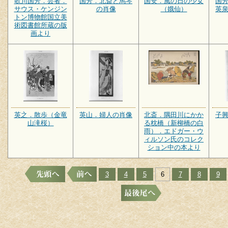
歌川国芳．芸者．
国芳．北斎と馬琴
国安．風の日の少女
国
サウス・ケンジン
の肖像
（娥仙）
英
トン博物館国立美
術図書館所蔵の版
画より
英之．散歩（金竜
英山．婦人の肖像
北斎．隅田川にかか
子
山滝桜）
る枕橋（新柳橋の白
雨）．エドガー・ウ
ィルソン氏のコレク
ション中の本より
3
4
5
6
7
8
9