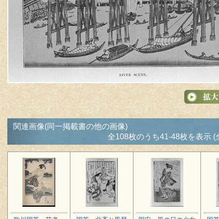
関連画像(同一掲載書の他の画像)
全108枚のうち41-48枚を表示 (