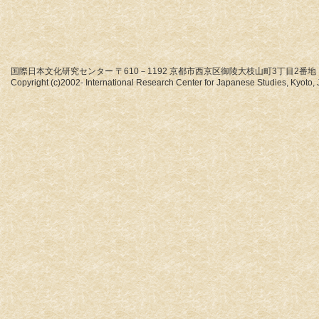
国際日本文化研究センター 〒610－1192 京都市西京区御陵大枝山町3丁目2番地
Copyright (c)2002- International Research Center for Japanese Studies, Kyoto, J