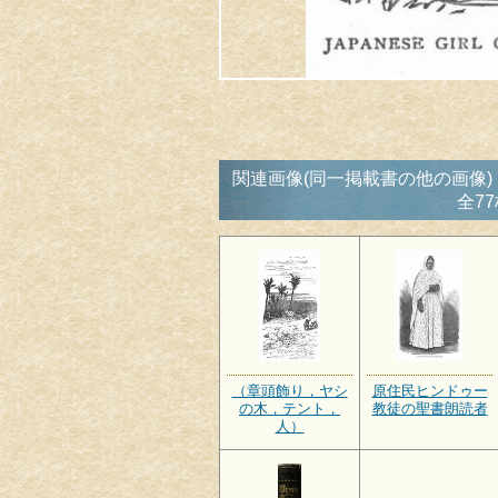
関連画像(同一掲載書の他の画像)
全77
（章頭飾り，ヤシ
原住民ヒンドゥー
の木，テント，
教徒の聖書朗読者
人）