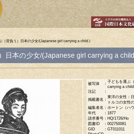
負う）日本の少女/(Japanese girl carrying a child.)
(Japanese girl carrying a child
子どもを運ぶ（背負
被写体
：
carrying a child
注記
：
東洋の女性：
掲載書名
：
トルコの女性
編集者名
：
ホートン（ハウトン
年代
：
1877
請求番号
：
HQ/1726/Ho
図書ID
：
002750081
GID
：
GT011011