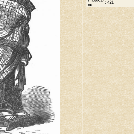
PhotoCD
：
421
no.