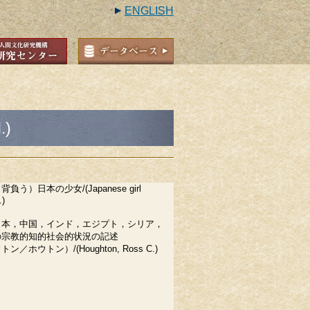
ENGLISH
.)
う）日本の少女/(Japanese girl
.)
日本，中国，インド，エジプト，シリア，
の宗教的知的社会的状況の記述
／ホウトン）/(Houghton, Ross C.)