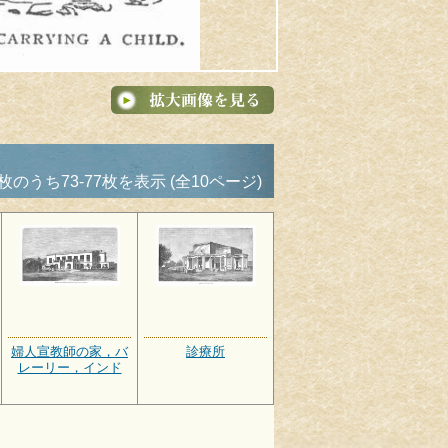
枚のうち73-77枚を表示 (全10ページ)
婦人宣教師の家，バ
診療所
レーリー，インド