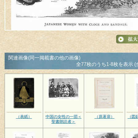
関連画像(同一掲載書の他の画像)
全77枚のうち1-8枚を表示 (
（表紙）
中国の女性の一団＜
（原著扉）
（図
聖書朗読者＞