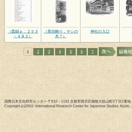
（図録ｐ．２５３
（章頭飾り，ヤシの
神社の入口
－４８２）
木？）
1
2
3
4
5
6
7
国際日本文化研究センター 〒610－1192 京都市西京区御陵大枝山町3丁目2番地
Copyright (c)2002- International Research Center for Japanese Studies, Kyoto, J