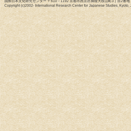
国際日本文化研究センター 〒610－1192 京都市西京区御陵大枝山町3丁目2番地
Copyright (c)2002- International Research Center for Japanese Studies, Kyoto, J