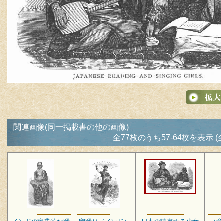
関連画像(同一掲載書の他の画像)
全77枚のうち57-64枚を表示 (