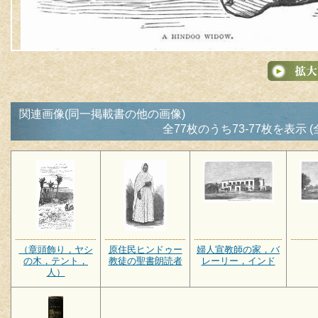
関連画像(同一掲載書の他の画像)
全77枚のうち73-77枚を表示 (
（章頭飾り，ヤシ
原住民ヒンドゥー
婦人宣教師の家，バ
の木，テント，
教徒の聖書朗読者
レーリー，インド
人）