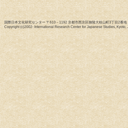
国際日本文化研究センター 〒610－1192 京都市西京区御陵大枝山町3丁目2番地
Copyright (c)2002- International Research Center for Japanese Studies, Kyoto, J