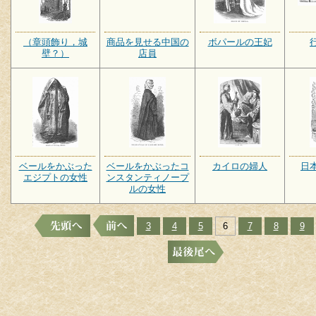
（章頭飾り，城
商品を見せる中国の
ボパールの王妃
壁？）
店員
ベールをかぶった
ベールをかぶったコ
カイロの婦人
日
エジプトの女性
ンスタンティノープ
ルの女性
3
4
5
6
7
8
9