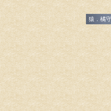
猿．橘守国に