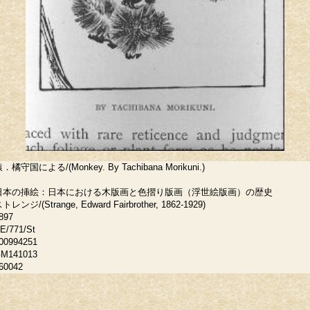
．橘守国による/(Monkey. By Tachibana Morikuni.)
日本の挿絵：日本における木版画と色摺り版画（浮世絵版画）の歴史
トレンジ/(Strange, Edward Fairbrother, 1862-1929)
897
E/771/St
00994251
M141013
60042