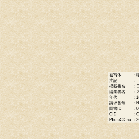
被写体
：
猿
注記
：
掲載書名
：
編集者名
：
ス
年代
：
1
請求番号
：
N
図書ID
：
0
GID
：
G
PhotoCD no.
：
2