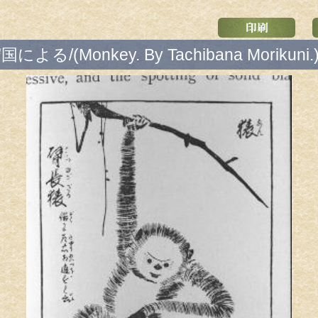
よる/(Monkey. By Tachibana Morikuni.