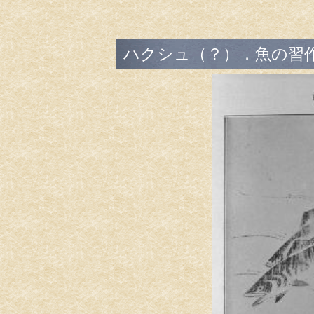
ハクシュ（？）．魚の習作（鮎）/(H