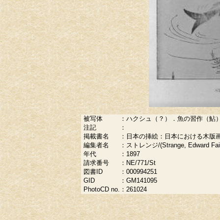
被写体
：
ハクシュ（？）．魚の習作（鮎）/(Hakush
注記
：
掲載書名
：
日本の挿絵：日本における木版
編集者名
：
ストレンジ/(Strange, Edward Fairb
年代
：
1897
請求番号
：
NE/771/St
図書ID
：
000994251
GID
：
GM141095
PhotoCD no.
：
261024