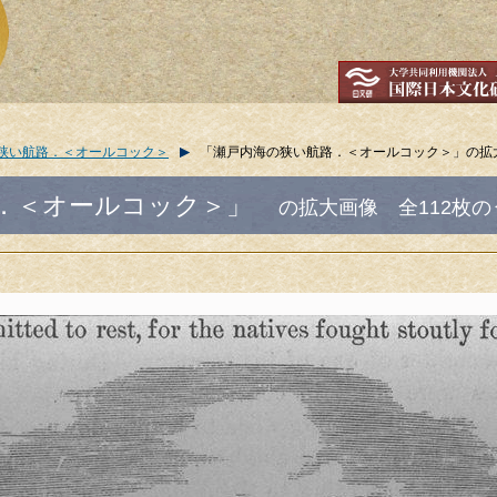
狭い航路．＜オールコック＞
「瀬戸内海の狭い航路．＜オールコック＞」の拡
．＜オールコック＞」
の拡大画像
全112枚