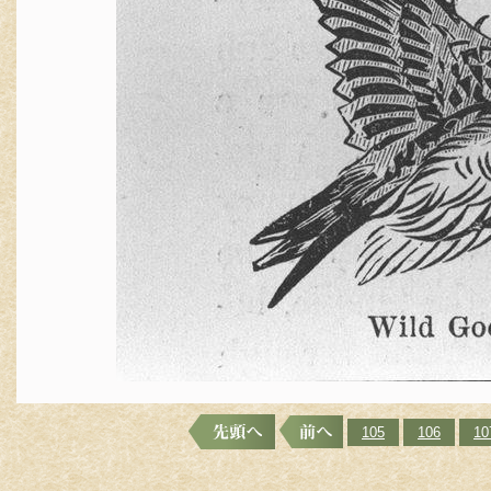
105
106
10