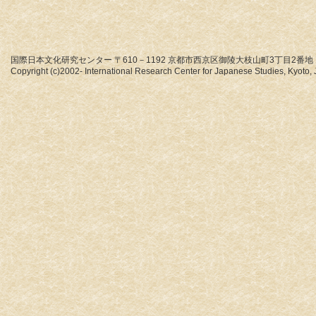
国際日本文化研究センター 〒610－1192 京都市西京区御陵大枝山町3丁目2番地
Copyright (c)2002- International Research Center for Japanese Studies, Kyoto, J