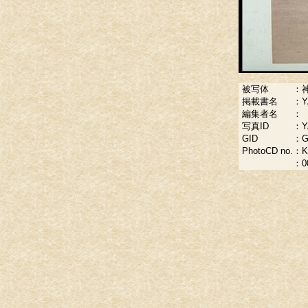
被写体
：
掲載書名
：
Y
編集者名
：
写真ID
：
Y
GID
：
G
PhotoCD no.
：
K
：
0