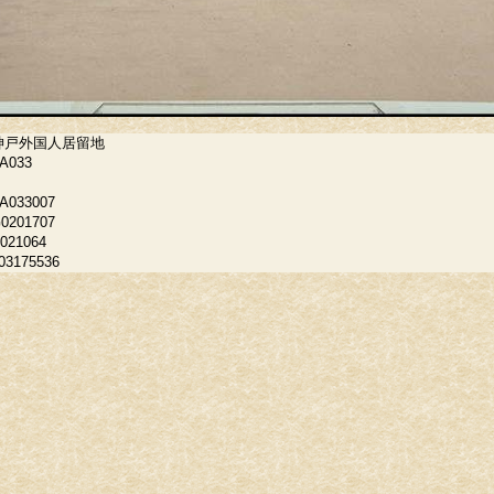
神戸外国人居留地
A033
A033007
0201707
021064
03175536