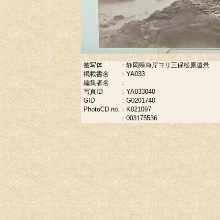
被写体
：
静岡県海岸ヨリ三保松原遠景
掲載書名
：
YA033
編集者名
：
写真ID
：
YA033040
GID
：
G0201740
PhotoCD no.
：
K021097
：
003175536