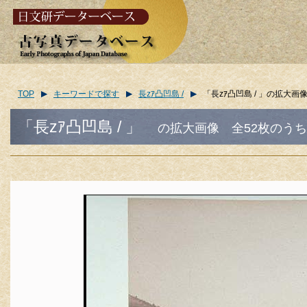
TOP
キーワードで探す
長zｱ凸凹島 /
「長zｱ凸凹島 / 」の拡大画
「長zｱ凸凹島 / 」
の拡大画像
全52枚のうち