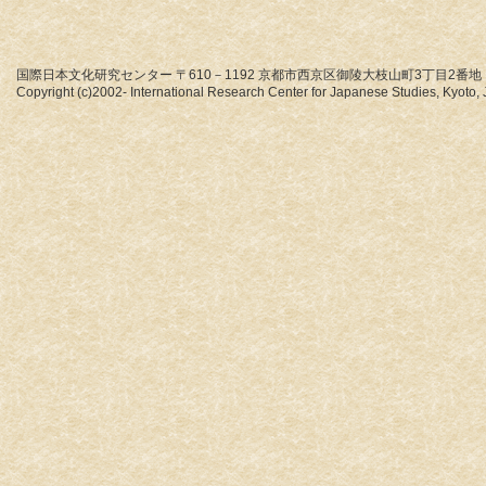
国際日本文化研究センター 〒610－1192 京都市西京区御陵大枝山町3丁目2番地
Copyright (c)2002- International Research Center for Japanese Studies, Kyoto, J