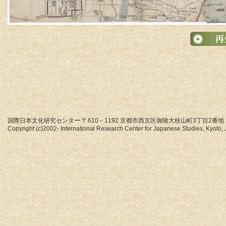
国際日本文化研究センター 〒610－1192 京都市西京区御陵大枝山町3丁目2番地
Copyright (c)2002- International Research Center for Japanese Studies, Kyoto, J