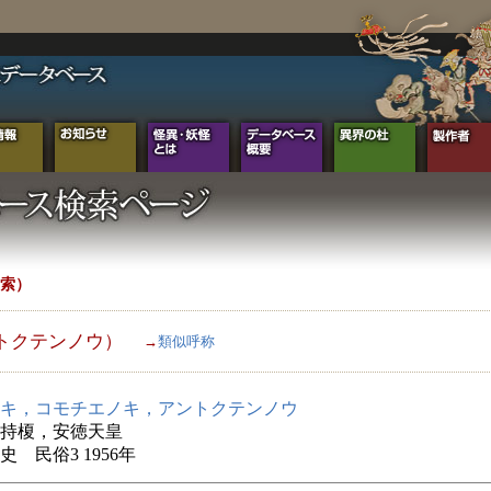
索）
トクテンノウ）
→
類似呼称
キ，コモチエノキ，アントクテンノウ
持榎，安徳天皇
史 民俗3 1956年