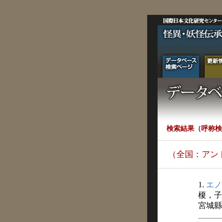
検索結果（呼称検
（全国：アン
1.
エノ
榎，子
宮城縣