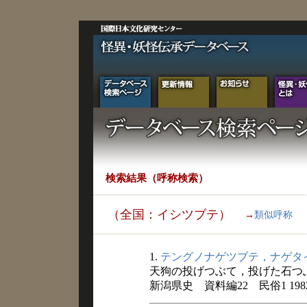
検索結果（呼称検索）
（全国：イシツブテ）
→
類似呼称
1.
テングノナゲツブテ，ナゲタ
天狗の投げつぶて，投げた石つ
新潟県史 資料編22 民俗1 198