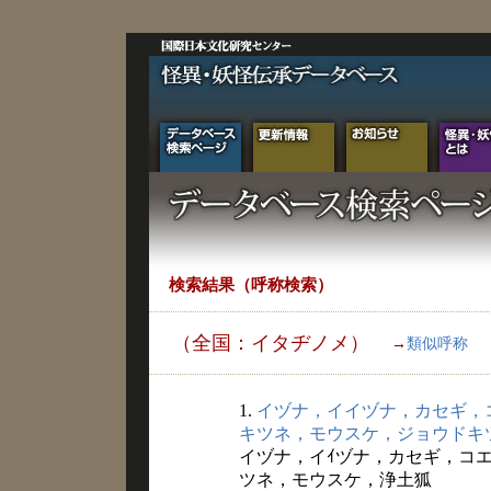
検索結果（呼称検索）
（全国：イタヂノメ）
→
類似呼称
1.
イヅナ，イイヅナ，カセギ，
キツネ，モウスケ，ジョウドキ
イヅナ，イｲヅナ，カセギ，コ
ツネ，モウスケ，浄土狐