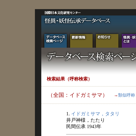
検索結果（呼称検索）
（全国：イドガミサマ）
→
類似呼称
1.
イドガミサマ，タタリ
井戸神様，たたり
民間伝承 1943年