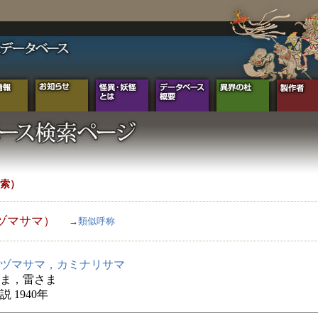
索）
ヅマサマ）
→
類似呼称
ヅマサマ，カミナリサマ
ま，雷さま
 1940年