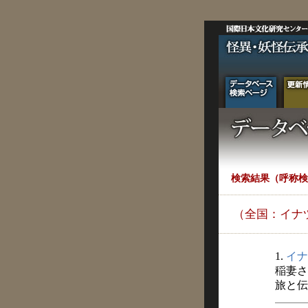
検索結果（呼称検
（全国：イナ
1.
イナ
稲妻さ
旅と伝説