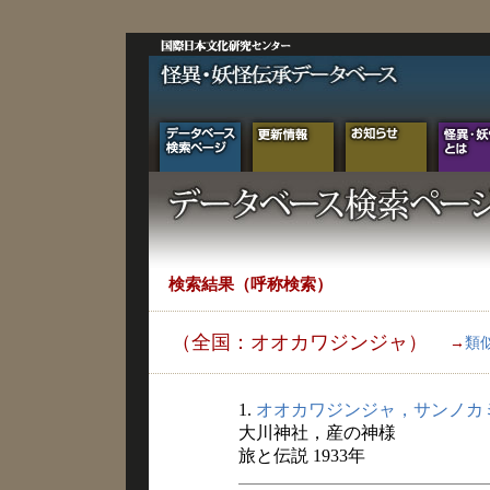
検索結果（呼称検索）
（全国：オオカワジンジャ）
→
類
1.
オオカワジンジャ，サンノカ
大川神社，産の神様
旅と伝説 1933年