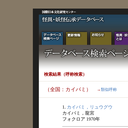
検索結果（呼称検索）
（全国：カイバミ）
→
類似呼称
1.
カイバミ，リュウグウ
カイバミ，龍宮
フォクロア 1970年