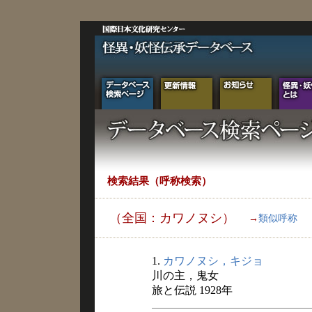
検索結果（呼称検索）
（全国：カワノヌシ）
→
類似呼称
1.
カワノヌシ，キジョ
川の主，鬼女
旅と伝説 1928年