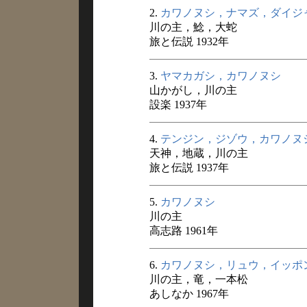
2.
カワノヌシ，ナマズ，ダイジ
川の主，鯰，大蛇
旅と伝説 1932年
3.
ヤマカガシ，カワノヌシ
山かがし，川の主
設楽 1937年
4.
テンジン，ジゾウ，カワノヌ
天神，地蔵，川の主
旅と伝説 1937年
5.
カワノヌシ
川の主
高志路 1961年
6.
カワノヌシ，リュウ，イッポ
川の主，竜，一本松
あしなか 1967年