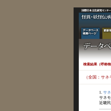
検索結果（呼称検
（全国：サネ
1.
サネ
サネモ
近畿民俗